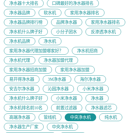
净水器十大排名
口碑最好的净水器排名
净水器品牌
软水机
家用净水器排名
净水器品牌排行榜
品牌净水器
家用净水器排名
净水机什么牌子好
小分子团水
反渗透净水机
净水机品牌
净水机
家用净水器代理加盟哪家好？
净水机招商
净水机代理
净水器加盟代理
家用净水器招商加盟
家用净水器加盟
易开得净水器
3M净水器
海尔净水器
安吉尔净水器
沁园净水器
小米净水器
净水机什么牌子好
小米净水器
净水器
净水机排名前10名
前置过滤器
净水器滤芯
高端净水器
管线机
中央净水机
纯水机
净水器生产厂家
中央净水机