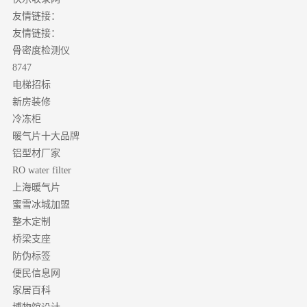
友情链接：
友情链接：
骨密度检测仪
8747
电梯招标
新房装修
冷冻柜
暖气片十大品牌
铝型材厂家
RO water filter
上海暖气片
蜜雪冰城加盟
整木定制
桥梁支座
防伪标签
便民信息网
家居百科