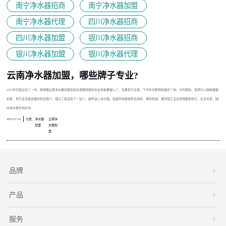
南宁净水器招商
南宁净水器加盟
南宁净水器代理
四川净水器招商
四川净水器加盟
银川净水器招商
银川净水器加盟
银川净水器代理
云南净水器加盟，哪些牌子专业?
2023年已经过去了一半。希望做云南净水器加盟但还在观望张望的创业老板要留心了。如果您不注意，下半年也即悄悄溜走了呐。众所周知，资源与人脉能缓缓
积累，但行业迅速发展的机会很少。错过了就没有下一站了。越早进入净水器，就越早有能够抓住商机，拥有财富。据中国工业信息网最新统计，近五年来，国
内净水器市场对净...
2023-07-24
分类：
净水器
云南净
加盟
水器加
盟
品牌
产品
服务