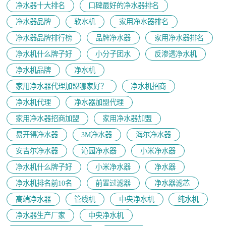
净水器十大排名
口碑最好的净水器排名
净水器品牌
软水机
家用净水器排名
净水器品牌排行榜
品牌净水器
家用净水器排名
净水机什么牌子好
小分子团水
反渗透净水机
净水机品牌
净水机
家用净水器代理加盟哪家好？
净水机招商
净水机代理
净水器加盟代理
家用净水器招商加盟
家用净水器加盟
易开得净水器
3M净水器
海尔净水器
安吉尔净水器
沁园净水器
小米净水器
净水机什么牌子好
小米净水器
净水器
净水机排名前10名
前置过滤器
净水器滤芯
高端净水器
管线机
中央净水机
纯水机
净水器生产厂家
中央净水机