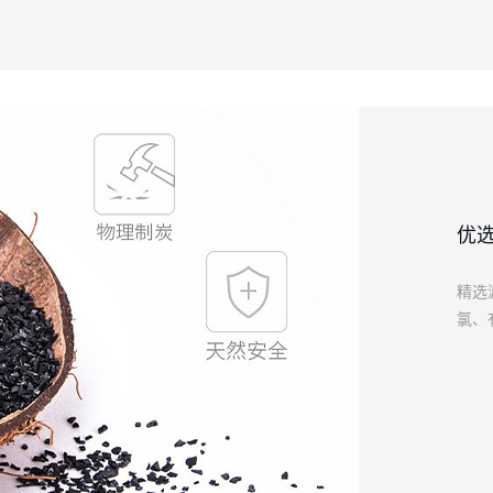
优
精选
氯、