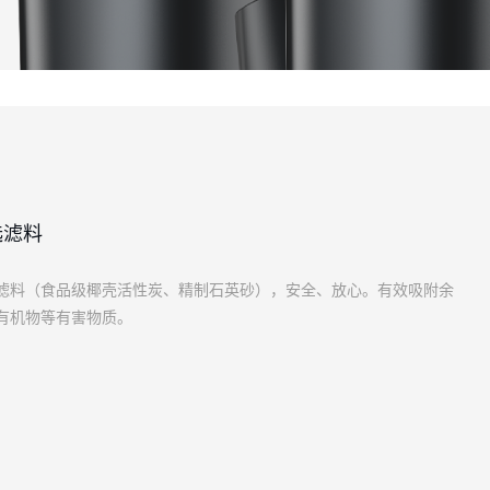
选滤料
滤料（食品级椰壳活性炭、精制石英砂），安全、放心。有效吸附余
有机物等有害物质。