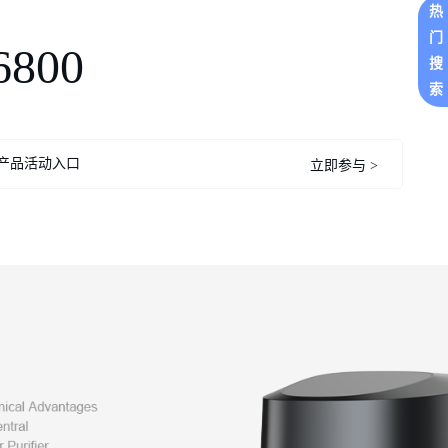
热
门
6800
搜
索
产品活动入口