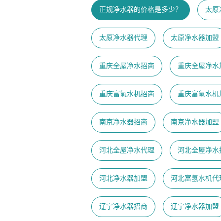
正规净水器的价格是多少？
太原
太原净水器代理
太原净水器加盟
重庆全屋净水招商
重庆全屋净水
重庆富氢水机招商
重庆富氢水机
南京净水器招商
南京净水器加盟
河北全屋净水代理
河北全屋净水
河北净水器加盟
河北富氢水机代
辽宁净水器招商
辽宁净水器加盟