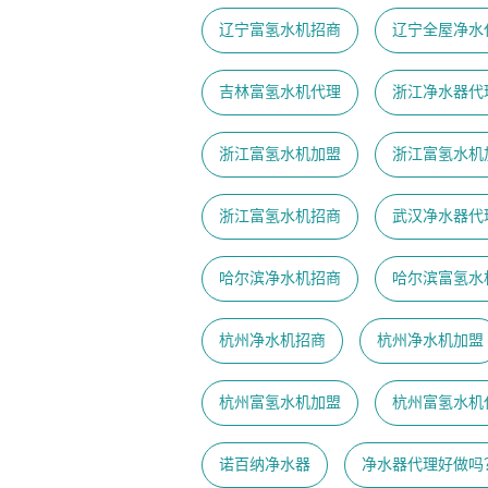
辽宁富氢水机招商
辽宁全屋净水
吉林富氢水机代理
浙江净水器代
浙江富氢水机加盟
浙江富氢水机
浙江富氢水机招商
武汉净水器代
哈尔滨净水机招商
哈尔滨富氢水
杭州净水机招商
杭州净水机加盟
杭州富氢水机加盟
杭州富氢水机
诺百纳净水器
净水器代理好做吗