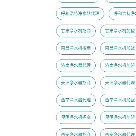
呼和浩特净水器代理
呼和浩特净
甘肃净水机招商
甘肃净水机加盟
南昌净水机招商
南昌净水机加盟
济南净水器代理
济南净水机加盟
天津净水器招商
天津净水器代理
西宁净水器代理
西宁净水机加盟
昆明净水机招商
昆明净水机加盟
西安净水器招商
西安净水器代理