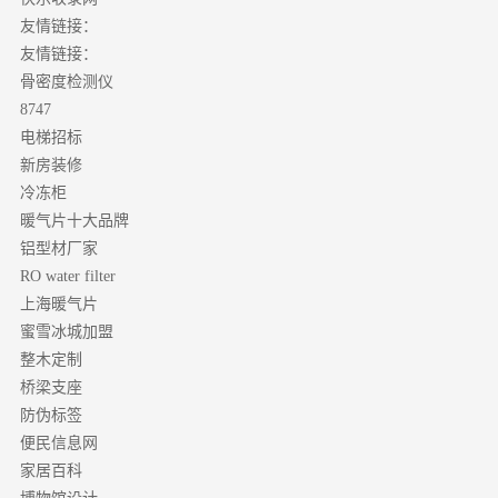
友情链接：
友情链接：
骨密度检测仪
8747
电梯招标
新房装修
冷冻柜
暖气片十大品牌
铝型材厂家
RO water filter
上海暖气片
蜜雪冰城加盟
整木定制
桥梁支座
防伪标签
便民信息网
家居百科