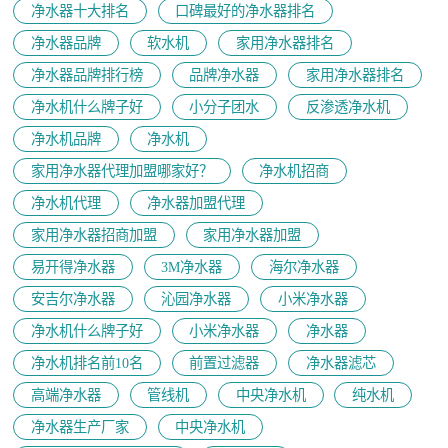
净水器十大排名
口碑最好的净水器排名
净水器品牌
软水机
家用净水器排名
净水器品牌排行榜
品牌净水器
家用净水器排名
净水机什么牌子好
小分子团水
反渗透净水机
净水机品牌
净水机
家用净水器代理加盟哪家好？
净水机招商
净水机代理
净水器加盟代理
家用净水器招商加盟
家用净水器加盟
易开得净水器
3M净水器
海尔净水器
安吉尔净水器
沁园净水器
小米净水器
净水机什么牌子好
小米净水器
净水器
净水机排名前10名
前置过滤器
净水器滤芯
高端净水器
管线机
中央净水机
纯水机
净水器生产厂家
中央净水机