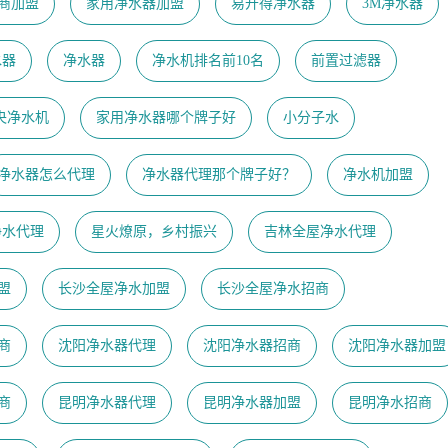
商加盟
家用净水器加盟
易开得净水器
3M净水器
水器
净水器
净水机排名前10名
前置过滤器
央净水机
家用净水器哪个牌子好
小分子水
净水器怎么代理
净水器代理那个牌子好？
净水机加盟
净水代理
星火燎原，乡村振兴
吉林全屋净水代理
盟
长沙全屋净水加盟
长沙全屋净水招商
商
沈阳净水器代理
沈阳净水器招商
沈阳净水器加盟
商
昆明净水器代理
昆明净水器加盟
昆明净水招商