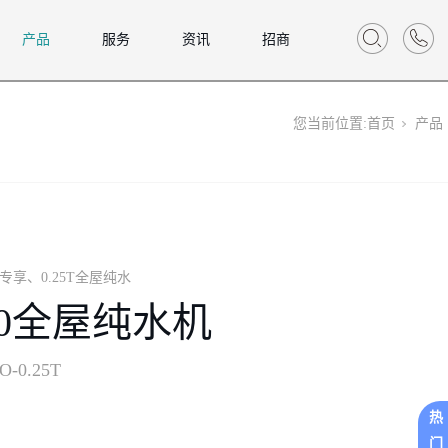
产品
服务
资讯
招商
您当前位置:
首页
产品
专享、
0.25T全屋纯水
30全屋纯水机
O-0.25T
热
门