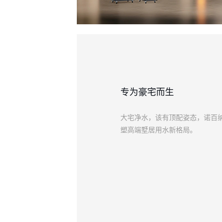
专为豪宅而生
大宅净水，该有顶配姿态，诺百纳
塑高端墅居用水新格局。