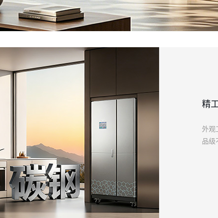
精
外观
品级