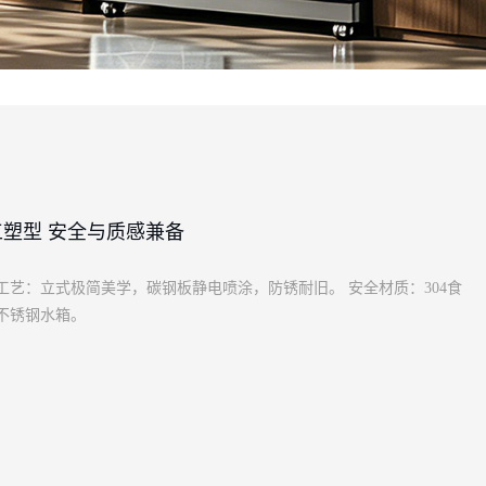
工塑型 安全与质感兼备
工艺：立式极简美学，碳钢板静电喷涂，防锈耐旧。 安全材质：304食
不锈钢水箱。