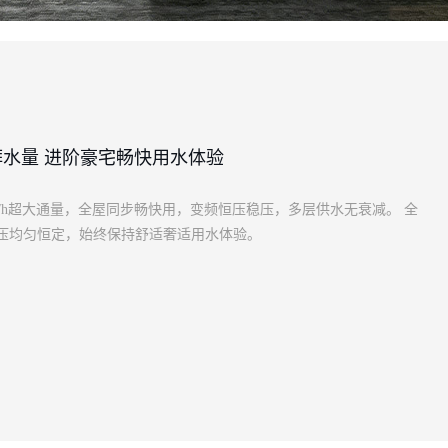
湃水量 进阶豪宅畅快用水体验
0L/h超大通量，全屋同步畅快用，变频恒压稳压，多层供水无衰减。 全
压均匀恒定，始终保持舒适奢适用水体验。