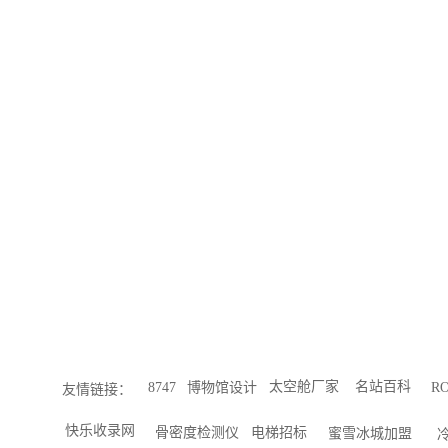
友
情
链
接：
太空舱厂家
名站百科
8747
博物馆设计
RO
友情链接：
快乐收录网
骨密度检测仪
电梯招标
蜜雪冰城加盟