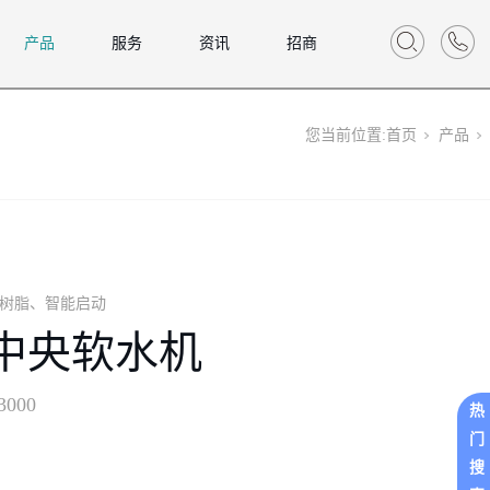
产品
服务
资讯
招商
您当前位置:
首页
产品
树脂、智能启动
1中央软水机
3000
热
门
搜