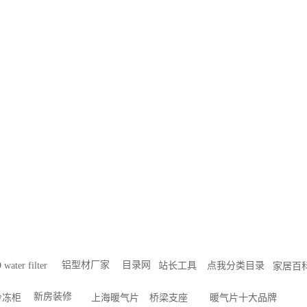
铝型材厂家
目录网
 water filter
站长工具
点我分类目录
家居百
新房装修
冷冻柜
上海暖气片
桥梁支座
暖气片十大品牌