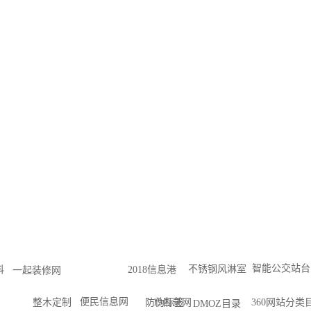
智能公交站台
不锈钢风淋室
科
2018信息港
一起装修网
便民信息网
分类
整木定制
防伪标签
19目录网
360网站
DMOZ目录