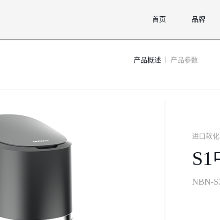
首页
品牌
|
进口软化
S
NBN-S