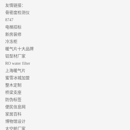
友情链接：
骨密度检测仪
8747
电梯招标
新房装修
冷冻柜
暖气片十大品牌
铝型材厂家
RO water filter
上海暖气片
蜜雪冰城加盟
整木定制
桥梁支座
防伪标签
便民信息网
家居百科
博物馆设计
太空舱厂家