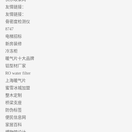
友情链接：
友情链接：
骨密度检测仪
8747
电梯招标
新房装修
冷冻柜
暖气片十大品牌
铝型材厂家
RO water filter
上海暖气片
蜜雪冰城加盟
整木定制
桥梁支座
防伪标签
便民信息网
家居百科