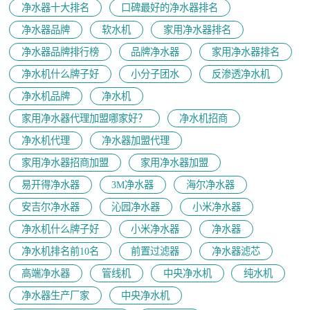
净水器十大排名
口碑最好的净水器排名
净水器品牌
软水机
家用净水器排名
净水器品牌排行榜
品牌净水器
家用净水器排名
净水机什么牌子好
小分子团水
反渗透净水机
净水机品牌
净水机
家用净水器代理加盟哪家好？
净水机招商
净水机代理
净水器加盟代理
家用净水器招商加盟
家用净水器加盟
易开得净水器
3M净水器
海尔净水器
安吉尔净水器
沁园净水器
小米净水器
净水机什么牌子好
小米净水器
净水器
净水机排名前10名
前置过滤器
净水器滤芯
高端净水器
管线机
中央净水机
纯水机
净水器生产厂家
中央净水机