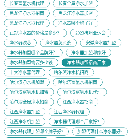
长春富氢水机代理
长春全屋净水加盟
黑龙江净水器招商
黑龙江净水器加盟
黑龙江净水器代理
净水器哪个牌子好
正规净水器的价格是多少？
2023杭州亚运会
净水器滤芯
净水器怎么选
安徽净水器加盟
净水器加盟哪个品牌好？
净水器加盟哪家好
净水器加盟需要多少钱
净水器加盟招商厂家
十大净水器代理
哈尔滨净水机招商
哈尔滨净水机加盟
哈尔滨富氢水机招商
哈尔滨富氢水机加盟
哈尔滨富氢水机代理
哈尔滨全屋净水招商
江西净水器招商
江西净水器加盟
江西净水器代理
江西净水机加盟
净水器代理哪个厂家好?
净水器代理加盟哪个牌子好?
加盟代理什么净水器好?