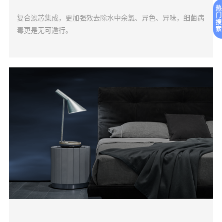
热
门
复合滤芯集成，更加强效去除水中余氯、异色、异味，细菌病
搜
索
毒更是无可遁行。