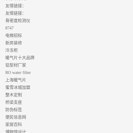
友情链接：
友情链接：
骨密度检测仪
8747
电梯招标
新房装修
冷冻柜
暖气片十大品牌
铝型材厂家
RO water filter
上海暖气片
蜜雪冰城加盟
整木定制
桥梁支座
防伪标签
便民信息网
家居百科
博物馆设计