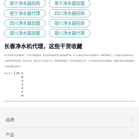
南宁净水器招商
南宁净水器加盟
南宁净水器代理
四川净水器招商
四川净水器加盟
银川净水器招商
银川净水器加盟
银川净水器代理
长春净水机代理，这些干货收藏
由于国内经济的高速成长，人们生活程度提高，随之而来的是环境污染越来越严重。在人们备受水资源污染的困扰中，国家环保部门、卫生组织以及很多有识之
士皆召唤珍惜水资源，防范水污染，都付诸了好多实际行动，然而却收效甚微，乃至有愈演愈烈之势。人们纷纷着手采办净水器物品，重视生活用水品质健康的
人还会选择全屋净水。...
2023-09-12
分类：
长
春
净
水
机
代
理
品牌
产品