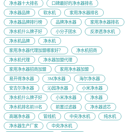
净水器十大排名
口碑最好的净水器排名
净水器品牌
软水机
家用净水器排名
净水器品牌排行榜
品牌净水器
家用净水器排名
净水机什么牌子好
小分子团水
反渗透净水机
净水机品牌
净水机
家用净水器代理加盟哪家好？
净水机招商
净水机代理
净水器加盟代理
家用净水器招商加盟
家用净水器加盟
易开得净水器
3M净水器
海尔净水器
安吉尔净水器
沁园净水器
小米净水器
净水机什么牌子好
小米净水器
净水器
净水机排名前10名
前置过滤器
净水器滤芯
高端净水器
管线机
中央净水机
纯水机
净水器生产厂家
中央净水机