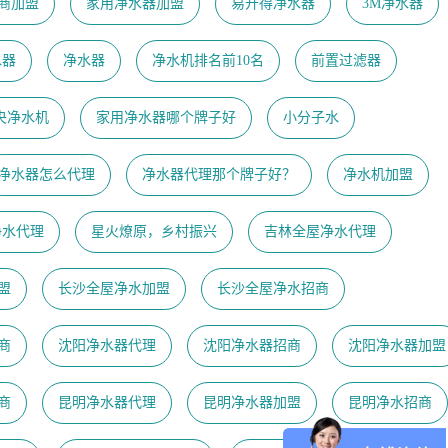
商加盟
家用净水器加盟
易开得净水器
3M净水器
水器
净水器
净水机排名前10名
前置过滤器
央净水机
家用净水器哪个牌子好
小分子水
净水器怎么代理
净水器代理那个牌子好？
净水机加盟
净水代理
星火燎原，乡村振兴
吉林全屋净水代理
盟
长沙全屋净水加盟
长沙全屋净水招商
商
沈阳净水器代理
沈阳净水器招商
沈阳净水器加盟
商
昆明净水器代理
昆明净水器加盟
昆明净水招商