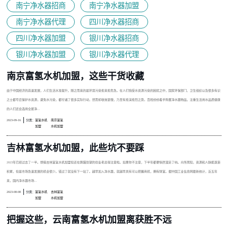
南宁净水器招商
南宁净水器加盟
南宁净水器代理
四川净水器招商
四川净水器加盟
银川净水器招商
银川净水器加盟
银川净水器代理
南京富氢水机加盟，这些干货收藏
由于中国经济的高速发展，人们生活水准提升，随之而来的是环境污染愈来愈危急。在人们饱受水资源污染的困扰之中，国家环保部门、卫生组织以及很多有识
之士都号召保护水资源，避免水污染，都付诸了很多实际行动，然而却收效甚微，乃至有愈演愈烈之势。百姓纷纷着手购置净水器物品，注重生活用水品质健康
的人们还会选用全屋净...
2023-09-16
分类：
富氢水机
南京富氢
加盟
水机加盟
吉林富氢水机加盟，此些坑不要踩
2023年已经过去了一半。想搞吉林富氢水机加盟但还在踌躇张望的创业老总得注意啦。如果你不注意，下半年都便悄然溜走了呐。众所周知，资源和人脉能逐渐
积累，但是市场急速发展的机会很少。错过了就没有下一站了。越早加入净水器，就越早具有可以把握商机，拥有财富。据中国工业信息网最新统计，近五年
来，国内净水器市场...
2023-08-08
分类：
富氢水机
吉林富氢
加盟
水机加盟
把握这些，云南富氢水机加盟离获胜不远