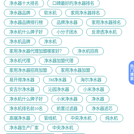
净水器十大排名
口碑最好的净水器排名
净水器品牌
软水机
家用净水器排名
净水器品牌排行榜
品牌净水器
家用净水器排名
净水机什么牌子好
小分子团水
反渗透净水机
净水机品牌
净水机
家用净水器代理加盟哪家好？
净水机招商
净水机代理
净水器加盟代理
热
家用净水器招商加盟
家用净水器加盟
门
搜
索
易开得净水器
3M净水器
海尔净水器
安吉尔净水器
沁园净水器
小米净水器
净水机什么牌子好
小米净水器
净水器
净水机排名前10名
前置过滤器
净水器滤芯
高端净水器
管线机
中央净水机
纯水机
净水器生产厂家
中央净水机