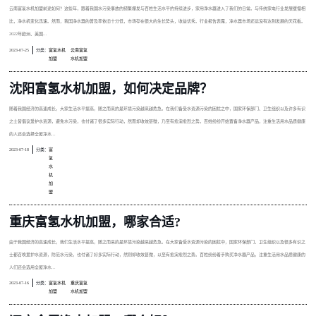
云南富氢水机加盟前途如何？这些年，跟着我国水污染事故的频繁爆发与百姓生活水平的持续进步，家用净水器进入了我们的日常。与传统家电行业发展缓慢相
比，净水机变化迅速。然而，我国净水器的普及率依旧十分低，市场存在很大的生长势头，收益优秀。行业报告表露，净水器市场还远没有达到发展的天花板。
2022年欧洲、美国...
2023-07-25
分类：
富氢水机
云南富氢
加盟
水机加盟
沈阳富氢水机加盟，如何决定品牌？
随着我国经济的高速成长，大家生活水平提高，随之而来的是环境污染越来越危急。在我们备受水资源污染的困扰之中，国家环保部门、卫生组织以及许多有识
之士皆倡议爱护水资源，避免水污染，也付诸了很多实际行动，然而却收效甚微，乃至有愈演愈烈之势。百姓纷纷开始置备净水器产品，注重生活用水品质健康
的人还会选择全屋净水...
2023-07-18
分类：
富
氢
水
机
加
盟
重庆富氢水机加盟，哪家合适?
由于我国经济的高速成长，我们生活水平提高，随之而来的是环境污染越来越危急。在大家备受水资源污染的困扰中，国家环保部门、卫生组织以及很多有识之
士都召唤爱护水资源，防范水污染，也付诸了好多实际行动，然则却收效甚微，以至有愈演愈烈之势。百姓纷纷着手购买净水器产品，注重生活用水品质健康的
人们还会选用全屋净水...
2023-07-16
分类：
富氢水机
重庆富氢
加盟
水机加盟