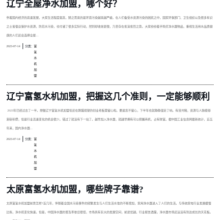
辽宁全屋净水加盟，哪个好？
伴着国内经济的高速发展，大家生活程度提高，随之而来的是环境污染越来越严峻。在人们备受水资源污染的困扰之中，国家环保部门、卫生组织以及很多有识
之士皆倡议保护水资源，防范水污染，也付诸了很多实际行动，然则却收效甚微，乃至存在愈演愈烈之势。大家纷纷着手购买净水器物品，重视生活用水品质健
康的人们还会选择全屋...
2023-07-14
分类：
富
氢
水
机
加
盟
辽宁富氢水机加盟，把握这几个准则，一定能够顺利
2023年已经过去了一半。想做辽宁富氢水机加盟但还在踌躇观望的创业老板需留心啦。要是您不留心，下半年也就静静溜走了呐。有目共睹，资源与人脉能够
渐斩积攒，但是行业迅速变化的机会很少。错过了就没有下一站了。越早加入净水器，就越早拥有可以把握商机，占有财富。据中国工业信息网最新统计，近五
年来，国内净水器...
2023-07-14
分类：
富
氢
水
机
加
盟
太原富氢水机加盟，哪些牌子靠谱?
太原富氢水机加盟前景怎样?近几年，伴随着全国水污染事件的频繁发生与人们生活水准的不断增加，家用净水器进入了人们的生活。与传统家电行业发展缓慢
比拟，净水机变化快速。但是，中国净水器的普及率依旧很低，市场具有巨大的发展空间，前途优越。行业报告透露，净水器市场还远没有到达成长的天花板。