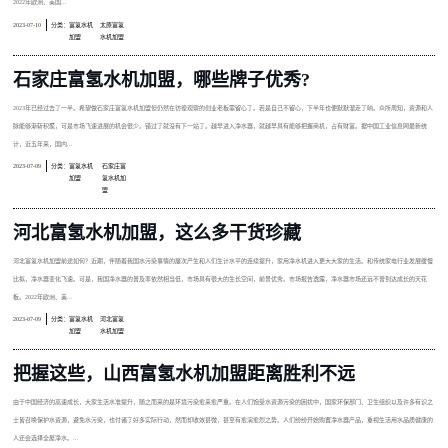
2022年欧洲、美国...
2023-07-10
分类：
富氢水机
太原富氢
加盟
水机加盟
石家庄富氢水机加盟，哪些牌子优秀?
2023年已经过去了一半。希望做石家庄富氢水机加盟但仍然在彷徨观察的创业老板需留心了。若是自己不留心，下半年也便默默溜走了呐。众所周知，资源和人
脉能够渐斩积聚，可是市场飞速进展的机会很少。错过了就没有下一站了。越早进入净水器，就越早具有能够把握商机，占有财富。据中国工业信息网最新统
计，近五年来，国内...
2023-07-09
分类：
富氢水机
石家庄富
加盟
氢水机加
盟
河北富氢水机加盟，这么多干货珍藏
河北富氢水机加盟前途如何？近期，伴随着我国水污染事情的屡次产生和人们生计水平的连续提升，家用净水机进入更大大家的生活。和传统家电行业发展缓慢
比拟，净水器变化飞速。可是，我国净水器的普及率依然相当低，市场具有很大的生长空间，前景优秀。市场报告透露，净水器市场还远不曾到达成长的天花
板。2022年欧洲、美...
2023-07-09
分类：
富氢水机
河北富氢
加盟
水机加盟
把握这些，山西富氢水机加盟距离胜利不远
由于中国经济的高速成长，大家生活水准提升，随之而来的是环境污染愈来愈严重。在人们饱受水资源污染的困扰中，国家环保部门、卫生组织以及许多有识之
士皆召唤保护水资源，避免水污染，也付诸了好多实际行动，然而却收效甚微，甚至有愈演愈烈之势。人们纷纷开始购置净水器产品，重视生活用水品质健康的
人还会选择全屋净水。...