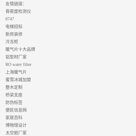
友情链接：
骨密度检测仪
8747
电梯招标
新房装修
冷冻柜
暖气片十大品牌
铝型材厂家
RO water filter
上海暖气片
蜜雪冰城加盟
整木定制
桥梁支座
防伪标签
便民信息网
家居百科
博物馆设计
太空舱厂家