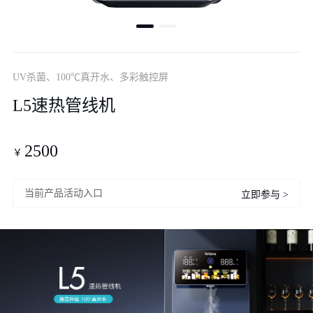
UV杀菌、100℃真开水、多彩触控屏
L5速热管线机
2500
￥
当前产品活动入口