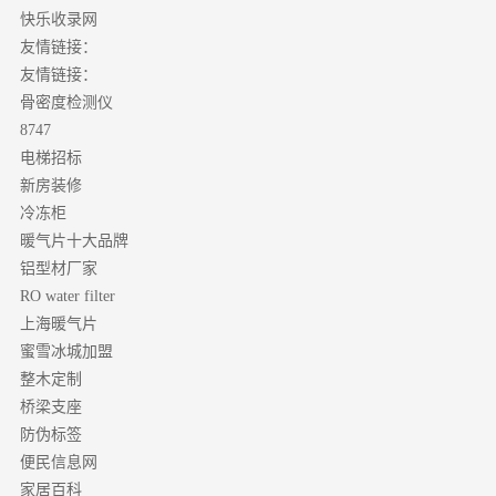
快乐收录网
友情链接：
友情链接：
骨密度检测仪
8747
电梯招标
新房装修
冷冻柜
暖气片十大品牌
铝型材厂家
RO water filter
上海暖气片
蜜雪冰城加盟
整木定制
桥梁支座
防伪标签
便民信息网
家居百科