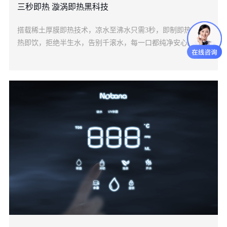
三秒即热 漩涡即热黑科技
搭载稀土厚膜即热技术，凉水至沸水只需3秒，即制即热，即
热即饮，拒绝半生水，告别千滚水，每一口都纯净安心。