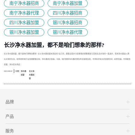
南宁净水器招商
南宁净水器加盟
南宁净水器代理
四川净水器招商
四川净水器加盟
银川净水器招商
银川净水器加盟
银川净水器代理
长沙净水器加盟，都不是咱们想象的那样?
长沙净水器加盟，都不是咱们想象的那样? 长沙净水器加盟未来如何?近几年，跟着全国水污染事情的频繁爆发与百姓生活水准的一直进步，家用净水器进入更
大大家的生活。和传统家电行业发展缓慢比拟，净水器成长快速。可是，咱们国家净水器的普及率还是相当低，市场有非常大的发展空间，前景优越。市场报告
表露，净水机市场还...
2023-08-02
分类：
净水器
长沙净
加盟
水器加
盟
品牌
产品
服务