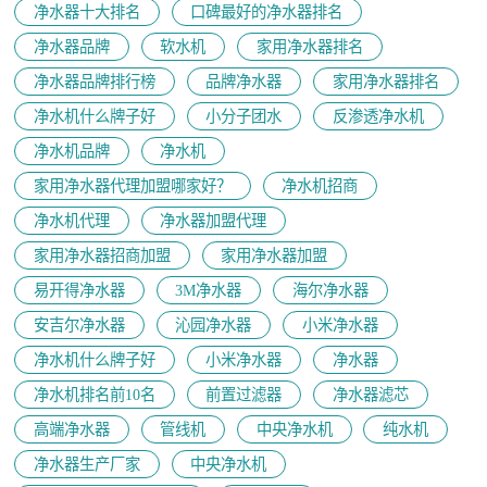
净水器十大排名
口碑最好的净水器排名
净水器品牌
软水机
家用净水器排名
净水器品牌排行榜
品牌净水器
家用净水器排名
净水机什么牌子好
小分子团水
反渗透净水机
净水机品牌
净水机
家用净水器代理加盟哪家好？
净水机招商
净水机代理
净水器加盟代理
家用净水器招商加盟
家用净水器加盟
易开得净水器
3M净水器
海尔净水器
安吉尔净水器
沁园净水器
小米净水器
净水机什么牌子好
小米净水器
净水器
净水机排名前10名
前置过滤器
净水器滤芯
高端净水器
管线机
中央净水机
纯水机
净水器生产厂家
中央净水机