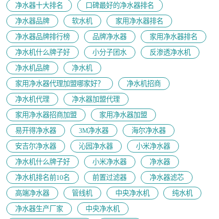
净水器十大排名
口碑最好的净水器排名
净水器品牌
软水机
家用净水器排名
净水器品牌排行榜
品牌净水器
家用净水器排名
净水机什么牌子好
小分子团水
反渗透净水机
净水机品牌
净水机
家用净水器代理加盟哪家好？
净水机招商
净水机代理
净水器加盟代理
家用净水器招商加盟
家用净水器加盟
易开得净水器
3M净水器
海尔净水器
安吉尔净水器
沁园净水器
小米净水器
净水机什么牌子好
小米净水器
净水器
净水机排名前10名
前置过滤器
净水器滤芯
高端净水器
管线机
中央净水机
纯水机
净水器生产厂家
中央净水机