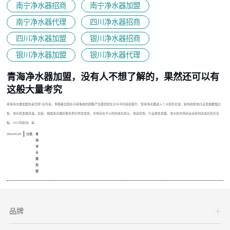
南宁净水器招商
南宁净水器加盟
南宁净水器代理
四川净水器招商
四川净水器加盟
银川净水器招商
银川净水器加盟
银川净水器代理
青海净水器加盟，没有人不想了解的，果然还可以有
这般大量考究
青海净水器加盟未来怎样?近年来，伴随着全国水污染事故的频繁产生跟百姓生计水平的连续提升，家用净水器进入了大家的日常。和传统家电行业发展缓慢比
拟，净水机发展迅速。但是，我国净水器的普及率仍然非常低，市场存在不小的的成长势头，收益优秀。行业报告表露，净水机市场还远没有到达成长的天花
板。2022年欧洲、美...
2024-05-20
分类：
青
海
净
水
器
加
盟
品牌