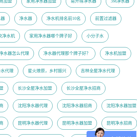
商加盟
家用净水器加盟
易开得净水器
3M净水器
水器
净水器
净水机排名前10名
前置过滤器
央净水机
家用净水器哪个牌子好
小分子水
净水器怎么代理
净水器代理那个牌子好？
净水机加盟
净水代理
星火燎原，乡村振兴
吉林全屋净水代理
盟
长沙全屋净水加盟
长沙全屋净水招商
商
沈阳净水器代理
沈阳净水器招商
沈阳净水器加盟
商
昆明净水器代理
昆明净水器加盟
昆明净水招商