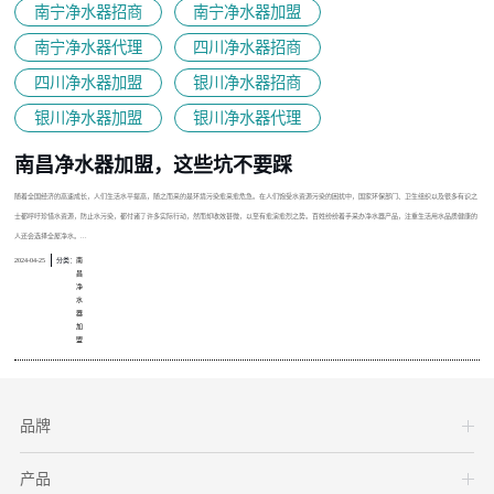
南宁净水器招商
南宁净水器加盟
南宁净水器代理
四川净水器招商
四川净水器加盟
银川净水器招商
银川净水器加盟
银川净水器代理
南昌净水器加盟，这些坑不要踩
随着全国经济的高速成长，人们生活水平提高，随之而来的是环境污染愈来愈危急。在人们饱受水资源污染的困扰中，国家环保部门、卫生组织以及很多有识之
士都呼吁珍惜水资源，防止水污染，都付诸了许多实际行动，然而却收效甚微，以至有愈演愈烈之势。百姓纷纷着手采办净水器产品，注重生活用水品质健康的
人还会选择全屋净水。...
2024-04-25
分类：
南
昌
净
水
器
加
盟
品牌
产品