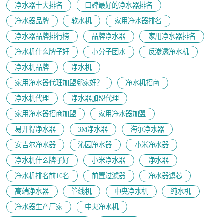
净水器十大排名
口碑最好的净水器排名
净水器品牌
软水机
家用净水器排名
净水器品牌排行榜
品牌净水器
家用净水器排名
净水机什么牌子好
小分子团水
反渗透净水机
净水机品牌
净水机
家用净水器代理加盟哪家好？
净水机招商
净水机代理
净水器加盟代理
家用净水器招商加盟
家用净水器加盟
易开得净水器
3M净水器
海尔净水器
安吉尔净水器
沁园净水器
小米净水器
净水机什么牌子好
小米净水器
净水器
净水机排名前10名
前置过滤器
净水器滤芯
高端净水器
管线机
中央净水机
纯水机
净水器生产厂家
中央净水机