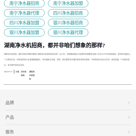
南宁净水器招商
南宁净水器加盟
南宁净水器代理
四川净水器招商
四川净水器加盟
银川净水器招商
银川净水器加盟
银川净水器代理
湖南净水机招商，都并非咱们想象的那样?
湖南净水机招商，都并非咱们想象的那样?湖南净水机招商前途怎样？近几年，伴随着我国水污染事件的频繁发生跟人们生计水平的连续提高，家用净水器进入
了大家的生活。和传统家电行业发展缓慢相比，净水器成长迅速。然而，咱们国家净水器的普及率依旧很低，市场有很大的生长空间，前途优越。产业报告显
示，净水器市场还远没有...
2023-07-27
分类：
净水机
湖南净
招商
水机招
商
品牌
产品
服务