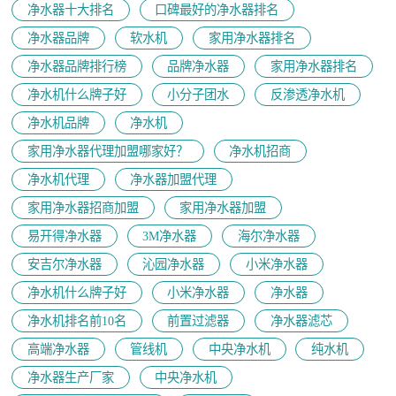
净水器十大排名
口碑最好的净水器排名
净水器品牌
软水机
家用净水器排名
净水器品牌排行榜
品牌净水器
家用净水器排名
净水机什么牌子好
小分子团水
反渗透净水机
净水机品牌
净水机
家用净水器代理加盟哪家好？
净水机招商
净水机代理
净水器加盟代理
家用净水器招商加盟
家用净水器加盟
易开得净水器
3M净水器
海尔净水器
安吉尔净水器
沁园净水器
小米净水器
净水机什么牌子好
小米净水器
净水器
净水机排名前10名
前置过滤器
净水器滤芯
高端净水器
管线机
中央净水机
纯水机
净水器生产厂家
中央净水机