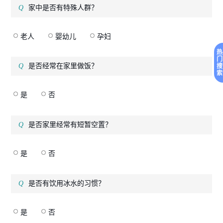
家中是否有特殊人群？
老人
婴幼儿
孕妇
热
门
是否经常在家里做饭？
搜
索
是
否
是否家里经常有短暂空置？
是
否
是否有饮用冰水的习惯？
是
否