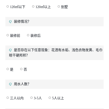
120㎡以下
120㎡以上
别墅
装修情况？
装修前
装修后
是否存在以下任意现象：花洒有水垢、浅色衣物发黄、毛巾
晾干硬邦邦？
是
否
用水人数？
三人以内
3-5人
5人以上