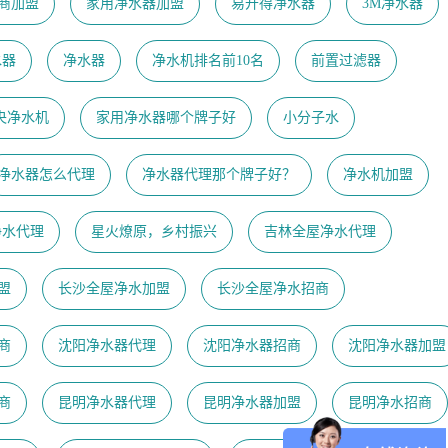
商加盟
家用净水器加盟
易开得净水器
3M净水器
水器
净水器
净水机排名前10名
前置过滤器
央净水机
家用净水器哪个牌子好
小分子水
净水器怎么代理
净水器代理那个牌子好？
净水机加盟
净水代理
星火燎原，乡村振兴
吉林全屋净水代理
盟
长沙全屋净水加盟
长沙全屋净水招商
商
沈阳净水器代理
沈阳净水器招商
沈阳净水器加盟
商
昆明净水器代理
昆明净水器加盟
昆明净水招商