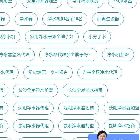
商加盟
家用净水器加盟
易开得净水器
3M净水器
水器
净水器
净水机排名前10名
前置过滤器
央净水机
家用净水器哪个牌子好
小分子水
净水器怎么代理
净水器代理那个牌子好？
净水机加盟
净水代理
星火燎原，乡村振兴
吉林全屋净水代理
盟
长沙全屋净水加盟
长沙全屋净水招商
商
沈阳净水器代理
沈阳净水器招商
沈阳净水器加盟
商
昆明净水器代理
昆明净水器加盟
昆明净水招商