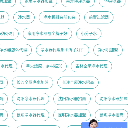
商加盟
家用净水器加盟
易开得净水器
3M净水器
水器
净水器
净水机排名前10名
前置过滤器
央净水机
家用净水器哪个牌子好
小分子水
净水器怎么代理
净水器代理那个牌子好？
净水机加盟
净水代理
星火燎原，乡村振兴
吉林全屋净水代理
盟
长沙全屋净水加盟
长沙全屋净水招商
商
沈阳净水器代理
沈阳净水器招商
沈阳净水器加盟
商
昆明净水器代理
昆明净水器加盟
昆明净水招商