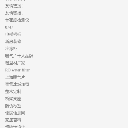
友情链接：
友情链接：
骨密度检测仪
8747
电梯招标
新房装修
冷冻柜
暖气片十大品牌
铝型材厂家
RO water filter
上海暖气片
蜜雪冰城加盟
整木定制
桥梁支座
防伪标签
便民信息网
家居百科
博物馆设计