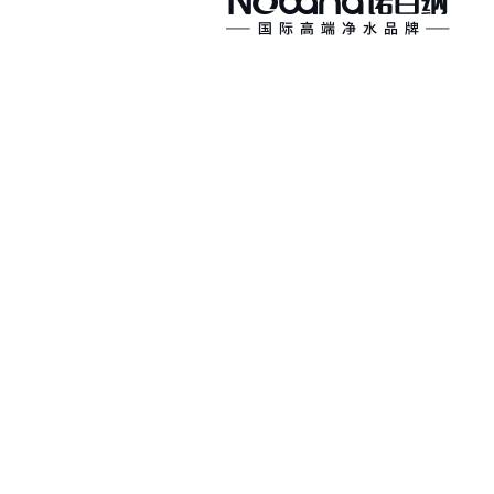
友
情
链
接：