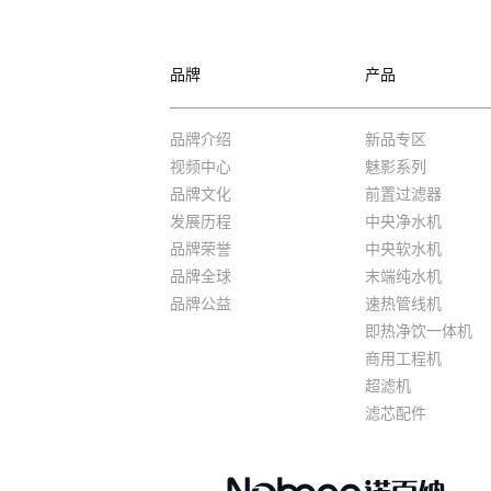
品牌
产品
品牌介绍
新品专区
视频中心
魅影系列
品牌文化
前置过滤器
发展历程
中央净水机
品牌荣誉
中央软水机
品牌全球
末端纯水机
品牌公益
速热管线机
即热净饮一体机
商用工程机
超滤机
滤芯配件