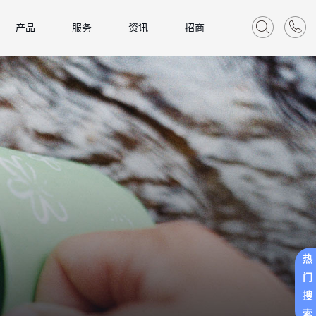
产品
服务
资讯
招商
热
门
搜
索