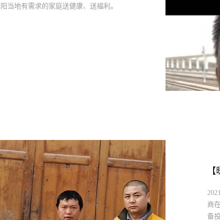
沭阳当地有需求的家庭送健康、送福利。
到达江苏宿迁站（出站）一个多小时50
的20台健康产品-家用净水器，已准备完
庭，送上健康产品，以后的每一天都能喝
动、我们在行动！江苏沭阳站启程！关爱
【
20
商在
备投