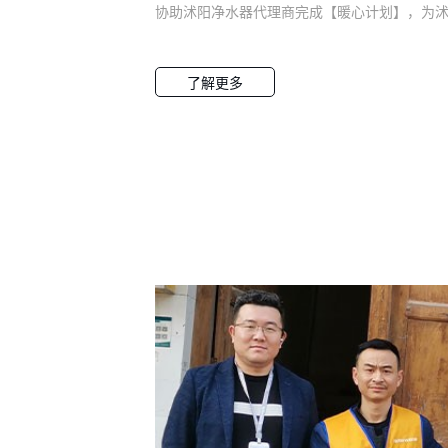
协助沭阳净水器代理商完成【暖心计划】，为
山东威海到江苏宿迁沿途风景经过六个半小时，
多公里的车程，到达诺百纳在沭阳的专卖店赠送
毕！万事俱备、让我们一起为更多有需求的家
上健康、干净、安全的水。暖心计划、全国联
水健康 我们在行动！