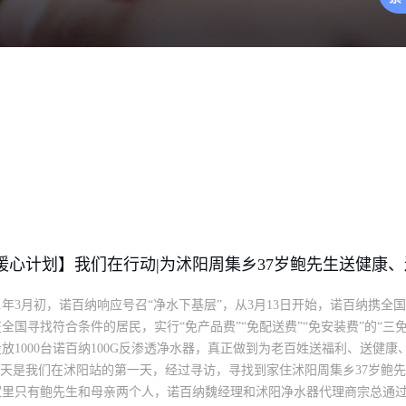
暖心计划】我们在行动|为沭阳周集乡37岁鲍先生送健康
21年3月初，诺百纳响应号召“净水下基层”，从3月13日开始，诺百纳携全
全国寻找符合条件的居民，实行“免产品费”“免配送费”“免安装费”的“三
放1000台诺百纳100G反渗透净水器，真正做到为老百姓送福利、送健
天是我们在沭阳站的第一天，经过寻访，寻找到家住沭阳周集乡37岁鲍
家里只有鲍先生和母亲两个人，诺百纳魏经理和沭阳净水器代理商宗总通