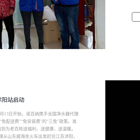
解
工
的
续
动
沭阳站启动
从3月13日开始，诺百纳携手全国净水器代理
免配送费”“免安装费”的“三免”政策。准
真正做到为老百姓送福利、送健康、送温暖。
经理从山东威海坐火车出发赶往江苏沭阳，