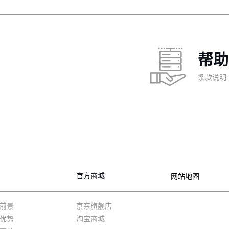
帮助
条款说明
官方商城
网站地图
前景
京东旗舰店
优势
淘宝商城