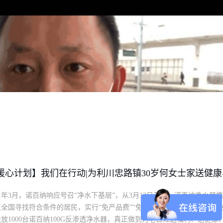
暖心计划】我们在行动|为利川忠路镇30岁何女士家送健
21年3月，诺百纳响应号召“净水下基层”，从3月13日开始，诺百纳净水器
全国寻找符合条件的居民，实行“免产品费”“免配送费”“免安装费”的“三
放1000台诺百纳100G反渗透净水器，真正做到为老百姓送福利、送健