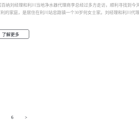
百纳刘经理和利川当地净水器代理商李总经过多方走访，顺利寻找到今
康利的家庭，是居住在利川站忠路镇一个30岁何女士家。刘经理和利川代
了解，何女士家符合【暖心计划】的授捐条件。随后工作人员为何女士家
-反渗透净水器，这样幸福的小俩口以后就可以每天喝到干净的水了，祝家
健康！点赞转发支持正能量，关注诺百纳净水器、持续关注我们的暖心行
 我们在行动！
6
>