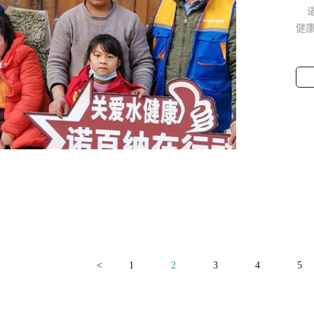
诺
健
过
了
活
健康
<
1
2
3
4
5