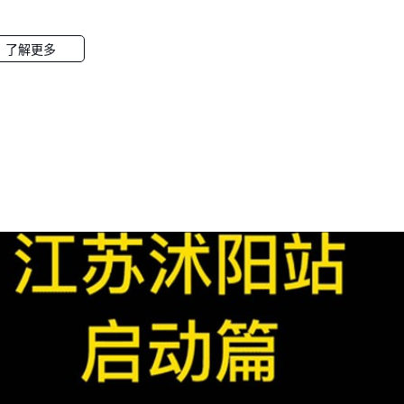
到鲍先生家符合【暖心计划】的授捐条件、饮水环境也适合安装反渗透净
作人员为鲍先生家免费安装上了净水器，这样鲍先生和母亲以后就可以每
水了，祝鲍先生家庭幸福、生活健康！点赞转发支持正能量，关注诺百纳
关注我们的暖心行动！（鲍先生母亲和诺百纳工作人员合照）关爱水健康 
！