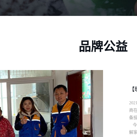
品牌公益
【
20
商在
备投
今
解