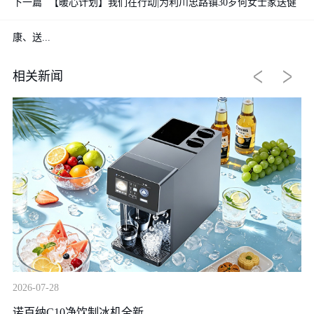
下一篇
【暖心计划】我们在行动|为利川忠路镇30岁何女士家送健
康、送...
相关新闻
20
2026-07-28
装
诺百纳C10净饮制冰机全新...