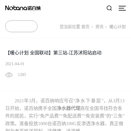
您当前位置:
首页
资讯
暖心计划
【暖心计划 全国联动】第三站-江苏沭阳站启动
2021-04-01
1285
2021年3月，诺百纳响应号召“
净水下基层
”，从3月13
日开始，诺百纳携手全国
净水器代理
商在全国寻找符合条
件的居民，实行“免产品费”“免配送费”“免安装费”的“三免”
政策。准备投放1000台诺百纳100G
反渗透净水器
，真正做