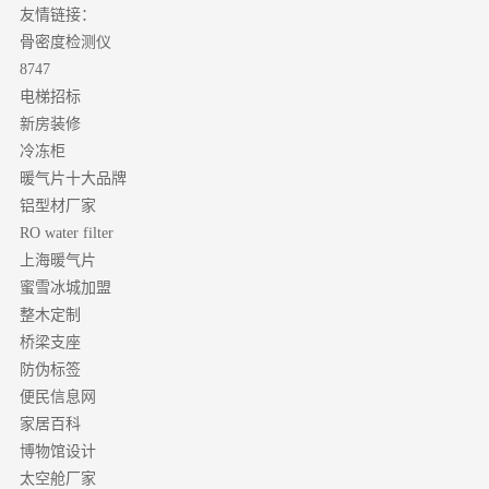
友情链接：
骨密度检测仪
8747
电梯招标
新房装修
冷冻柜
暖气片十大品牌
铝型材厂家
RO water filter
上海暖气片
蜜雪冰城加盟
整木定制
桥梁支座
防伪标签
便民信息网
家居百科
博物馆设计
太空舱厂家