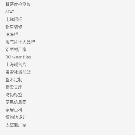
骨密度检测仪
8747
电梯招标
新房装修
冷冻柜
暖气片十大品牌
铝型材厂家
RO water filter
上海暖气片
蜜雪冰城加盟
整木定制
桥梁支座
防伪标签
便民信息网
家居百科
博物馆设计
太空舱厂家