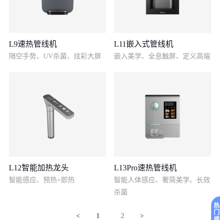
L9速热管线机
L11嵌入式管线机
隔空手势、UV杀菌、炫彩大屏
嵌入美学、全息触屏、定义高端
L12智能加热龙头
L13Pro速热管线机
智能感应、预热+即热
智能人体感应、奢简美学、长效
杀菌
热
门
<
1
2
>
搜