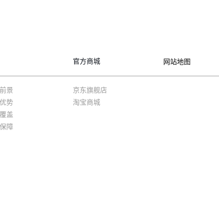
官方商城
网站地图
前景
京东旗舰店
优势
淘宝商城
覆盖
保障