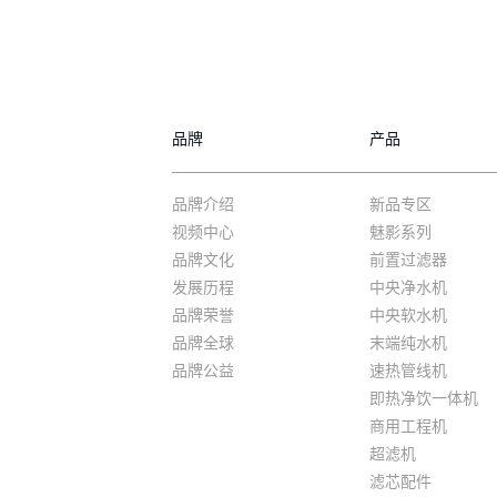
品牌
产品
品牌介绍
新品专区
视频中心
魅影系列
品牌文化
前置过滤器
发展历程
中央净水机
品牌荣誉
中央软水机
品牌全球
末端纯水机
品牌公益
速热管线机
即热净饮一体机
商用工程机
超滤机
滤芯配件