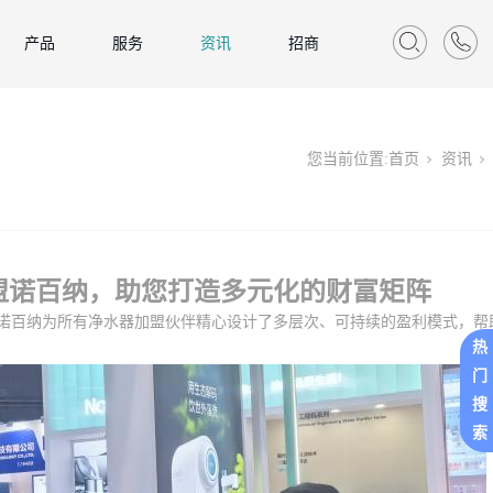
产品
服务
资讯
招商
您当前位置:
首页
资讯
盟诺百纳，
助
您打造多元化的财富
矩阵
诺百纳为所有净水器加盟伙伴精心设计了多层次、可持续的盈利模式，帮
热
门
搜
索