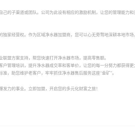
自己的子渠道或团队。公司为此设有相应的激励机制，让您的管理能力和
的独家经营权。作为区域净水器加盟商，您可以心无旁骛地深耕本地市场
业联盟方案支持，帮您快速打开净水器市场，提高零售额。
客户管理培训，提升净水器成交率和客单价，让您的每一分努力都获得更
标准，助您维护老客户，牢牢抓住净水器售后服务这座
“
金矿
”
。
爆发力的事业。立即加盟，开启您的多元化财富之旅！