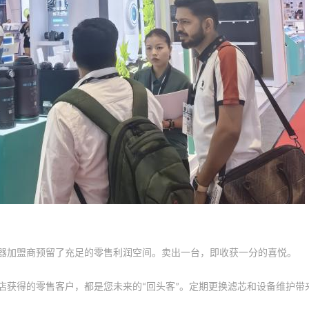
器加盟商预留了充足的零售利润空间。卖出一台，即收获一分的喜悦。
店获得的零售客户，都是您未来的
回头客
。定期更换滤芯和设备维护带
“
”