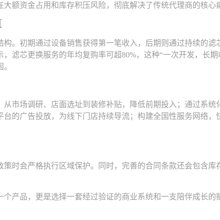
在大额资金占用和库存积压风险，彻底解决了传统代理商的核心
道
结构。初期通过设备销售获得第一笔收入，后期则通过持续的滤
示，滤芯更换服务的年均复购率可超
80%，这种“一次开发，长期
固。
：从市场调研、店面选址到装修补贴，降低前期投入；通过系统
平台的广告投放，为线下门店持续导流；构建全国性服务网络，
政策时会严格执行区域保护。同时，完善的合同条款还会包含库
一个产品，更是选择一套经过验证的商业系统和一支陪伴成长的