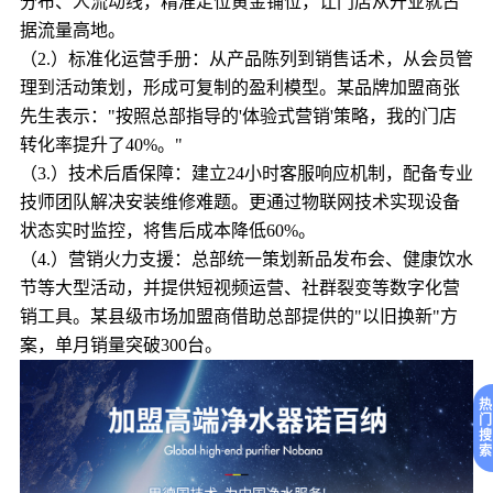
分布、人流动线，精准定位黄金铺位，让门店从开业就占
据流量高地。
（2.）标准化运营手册：从产品陈列到销售话术，从会员管
理到活动策划，形成可复制的盈利模型。某品牌加盟商张
先生表示："按照总部指导的'体验式营销'策略，我的门店
转化率提升了40%。"
（3.）技术后盾保障：建立24小时客服响应机制，配备专业
技师团队解决安装维修难题。更通过物联网技术实现设备
状态实时监控，将售后成本降低60%。
（4.）营销火力支援：总部统一策划新品发布会、健康饮水
节等大型活动，并提供短视频运营、社群裂变等数字化营
销工具。某县级市场加盟商借助总部提供的"以旧换新"方
案，单月销量突破300台。
热
门
搜
索