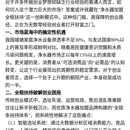
对于许多怀揣创业梦想却缺乏行业经验的普通人而言，如
何切入这个潜力巨大的市场？答案或许就藏在"净水器加盟
全程扶持"这一创新模式中。这种低门槛、高保障的创业路
径，正在为无数零经验创业者打开财富之门。
一、市场蓝海中的确定性机遇
我国城镇家庭净水设备渗透率不足30%，与发达国家80%以
上的普及率形成鲜明对比。随着居民健康意识觉醒和水质
污染问题频发，净水器市场正以每年15%以上的速度增
长。更关键的是，消费者从"可选消费品"向"必需品"的认知
转变，让这个行业展现出抗周期性的稳定需求。对于创业
者而言，选择一个处于上升期的朝阳产业，本身就是成功
的一半。
二、全程扶持破解创业困局
传统创业模式中，选址失误、运营低效、售后混乱等难题
往往让新手折戟沉沙。而优质净水器加盟品牌构建的"全链
条扶持体系"，则系统性地解决了这些痛点：
（1.）智能选址系统：通过大数据分析区域消费能力、竞品