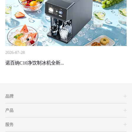
20
2026-07-28
装
诺百纳C10净饮制冰机全新...
品牌
产品
服务