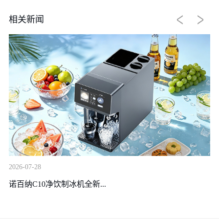
相关新闻
20
2026-07-28
装
诺百纳C10净饮制冰机全新...