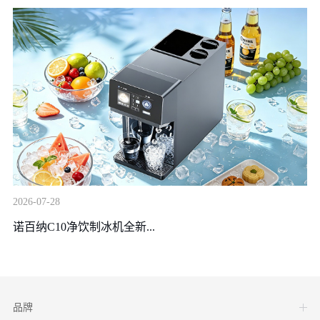
20
2026-07-28
装
诺百纳C10净饮制冰机全新...
品牌