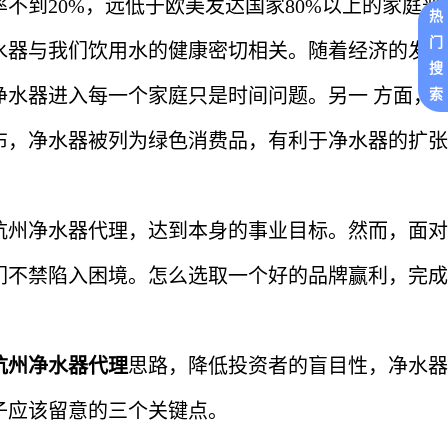
不到20%，远低于欧美发达国家80%以上的家庭普
热
门
水器与我们饮用水的健康密切相关。随着经济的发展
搜
净水器进入每一个家庭只是时间问题。另一 方面，
索
布，净水器被列为绿色消费品，有利于净水器的扩张
杭州净水器代理，达到本身的事业目标。然而，面对
们不禁陷入困境。怎么选取一个好的品牌赢利，完成
杭州净水器代理
思路，降低投资者的盲目性，净水器
子应该留意的三个关键点。