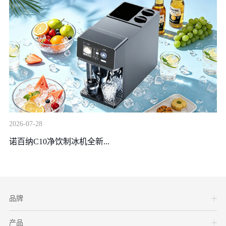
20
2026-07-28
装
诺百纳C10净饮制冰机全新...
品牌
产品