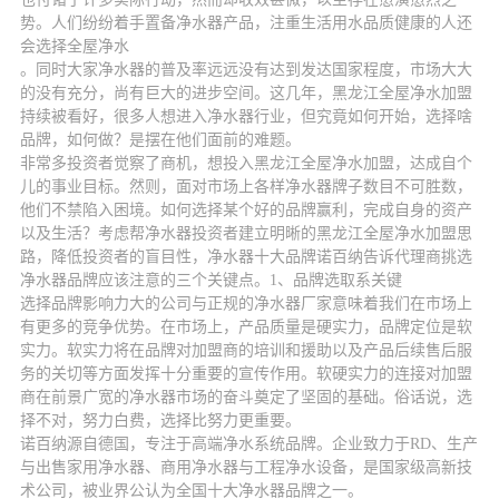
势。人们纷纷着手置备净水器产品，注重生活用水品质健康的人还
会选择全屋净水
。同时大家净水器的普及率远远没有达到发达国家程度，市场大大
的没有充分，尚有巨大的进步空间。这几年，黑龙江全屋净水加盟
持续被看好，很多人想进入净水器行业，但究竟如何开始，选择啥
品牌，如何做？是摆在他们面前的难题。
非常多投资者觉察了商机，想投入黑龙江全屋净水加盟，达成自个
儿的事业目标。然则，面对市场上各样净水器牌子数目不可胜数，
他们不禁陷入困境。如何选择某个好的品牌赢利，完成自身的资产
以及生活？考虑帮净水器投资者建立明晰的黑龙江全屋净水加盟思
路，降低投资者的盲目性，净水器十大品牌诺百纳告诉代理商挑选
净水器品牌应该注意的三个关键点。1、品牌选取系关键
选择品牌影响力大的公司与正规的净水器厂家意味着我们在市场上
有更多的竞争优势。在市场上，产品质量是硬实力，品牌定位是软
实力。软实力将在品牌对加盟商的培训和援助以及产品后续售后服
务的关切等方面发挥十分重要的宣传作用。软硬实力的连接对加盟
商在前景广宽的净水器市场的奋斗奠定了坚固的基础。俗话说，选
择不对，努力白费，选择比努力更重要。
诺百纳源自德国，专注于高端净水系统品牌。企业致力于RD、生产
与出售家用净水器、商用净水器与工程净水设备，是国家级高新技
术公司，被业界公认为全国十大净水器品牌之一。