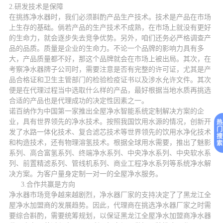
2.
研发技术是保障
在挑拣净水器时，我们必须斟酌产品生产技术。技术是产品在市场
上生存的基础。倘若产品的生产技术不成熟，在市场上就没有更好
的生命力，就会逐步失去竞争优势。另外，咱们还务必严格调查产
品的品质。质量是企业的生命力。不论一个品牌的影响力具有多
大，产品质量都不好，那这个品牌就会在市场上被出局。其次，在
考察净水器牌子公司时，需要注意是否有完整的许可证，尤其是产
品合格证和卫生主管部门的检验检疫证书以及涉水允许文件。其次
便是在代理过程当中选取什么样的产品，最好根据当地水质再挑选
合适的产品也是代理成功的决定性因素之一。
诺百纳作为中国第一家推出全屋净水智能系统定制解决方案的企
业，具有世界领先的净水技术。按照我国饮用水源的情况，创新开
热
门
发了水路一体化技术、复合滤芯技术等世界领先的饮用水净化技术
搜
和构造技术，还有物理溶氢技术。根据全球用水需要，推出了魅影
索
系列、高合富氢系列、终端净水系列、中央净水系列、中央软水系
列、前置精滤系列、管线机系列、商业工程净水系列等系统净水解
决方案。为客户量身定制一对一的全屋净水服务。
3.
合作共赢是方向
净水器市场竞争越来越剧烈，净水器厂家的支持决定了了黑龙江全
屋净水加盟商的发展趋势。因此，代理商在挑选净水器厂家之时需
要综合斟酌，需要统筹规划，以保证黑龙江全屋净水加盟商净水器