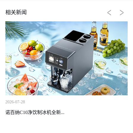
相关新闻
20
2026-07-28
装
诺百纳C10净饮制冰机全新...