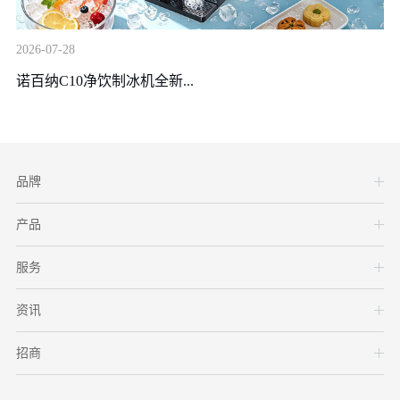
20
2026-07-28
装
诺百纳C10净饮制冰机全新...
品牌
产品
服务
资讯
招商