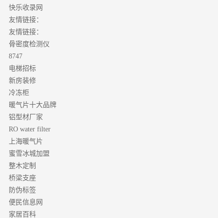
快乐收录网
友情链接：
友情链接：
骨密度检测仪
8747
电梯招标
新房装修
冷冻柜
暖气片十大品牌
铝型材厂家
RO water filter
上海暖气片
蜜雪冰城加盟
整木定制
桥梁支座
防伪标签
便民信息网
家居百科