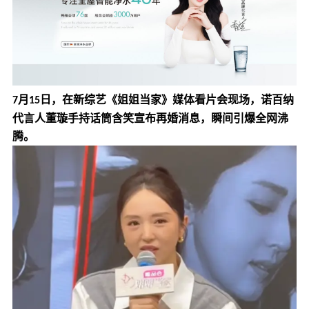
月
日，在新综艺《姐姐当家》媒体看片会现场，
诺百纳
7
15
代言人董璇
手持话筒含笑宣布再婚消息，瞬间引爆全网沸
腾。