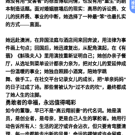
她没有用“受害者”的标签博取同情，也没有用“重生”的剧
搜
索
本制造话题。面对婚姻崩塌后的现实：高昂的诉讼费、女
儿的抚养费、事业的中断，她选择了一种最“笨”也最扎实
的方式——直面。
她远赴澳洲，在异国法庭与酒店间来回奔波，用法律为事
件画上句点；回国后，她迅速复出，从配角演起，在《有
翡》《斛珠夫人》里用演技重新证明自己；她创办亲子餐
厅，从选址到菜单设计都亲力亲为，把对女儿的爱延伸成
一份温暖的事业；她独自照顾小酒窝，陪她学跳
舞、做手工，在社交平台记录女儿的成长，把“单亲妈妈”
的日子过成了诗。那些曾被认为“过不去的坎”，最终都成
了她人生的注脚。
勇敢者的幸福，永远值得喝彩
如今的董璇，早已不是“高云翔前妻”的代名词。她是演
员，是创业者，是母亲，更是自己人生的掌舵者。她用行
动告诉所有人：生活的泥泞或许会沾衣，但只要肯弯腰清
理，每一步都能走出新的风景；命运的褶皱或许会留痕，