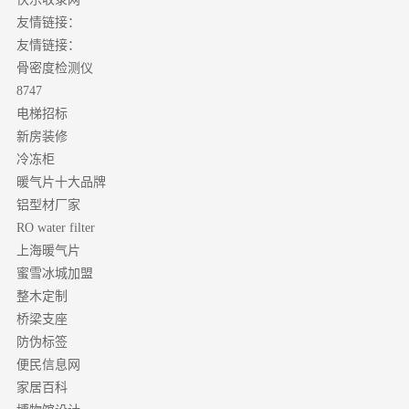
友情链接：
友情链接：
骨密度检测仪
8747
电梯招标
新房装修
冷冻柜
暖气片十大品牌
铝型材厂家
RO water filter
上海暖气片
蜜雪冰城加盟
整木定制
桥梁支座
防伪标签
便民信息网
家居百科