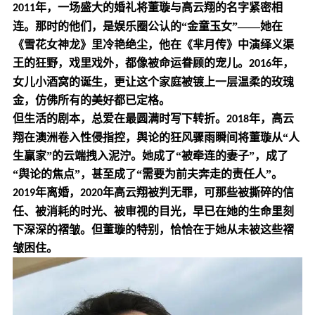
年，一场盛大的婚礼将董璇与高云翔的名字紧密相
2011
连。那时的他们，是娱乐圈公认的“金童玉女”——她在
《雪花女神龙》里冷艳绝尘，他在《芈月传》中演绎义渠
王的狂野，戏里戏外，都像被命运眷顾的宠儿。
年，
2016
女儿小酒窝的诞生，更让这个家庭被镀上一层温柔的玫瑰
金，仿佛所有的美好都已定格。
但生活的剧本，总爱在最圆满时写下转折。
年，高云
2018
翔在澳洲卷入性侵指控，舆论的狂风骤雨瞬间将董璇从“人
生赢家”的云端拽入泥泞。她成了“被牵连的妻子”，成了
“舆论的焦点”，甚至成了“需要为前夫奔走的责任人”。
年离婚，
年高云翔被判无罪，可那些被撕碎的信
2019
2020
任、被消耗的时光、被审视的目光，早已在她的生命里刻
下深深的褶皱。但董璇的特别，恰恰在于她从未被这些褶
皱困住。