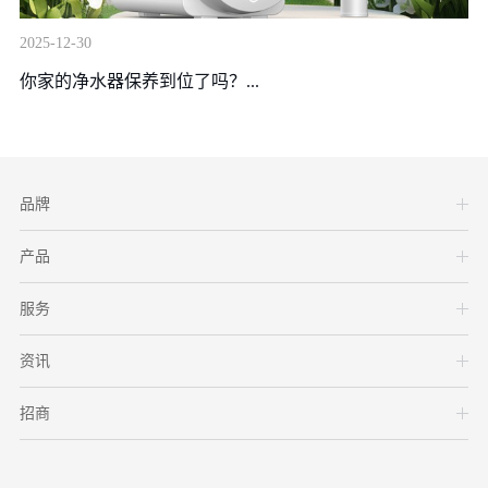
2025-12-30
20
你家的净水器保养到位了吗？...
瓶
品牌
产品
服务
资讯
招商