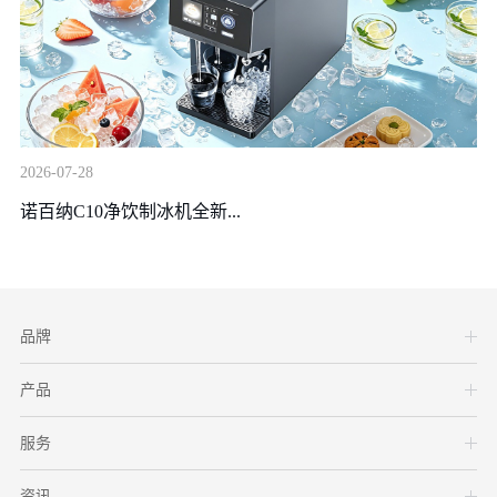
20
2026-07-28
装
诺百纳C10净饮制冰机全新...
品牌
产品
服务
资讯